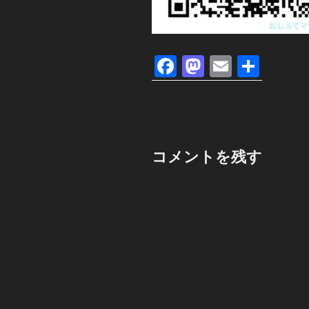
F
M
E
共
a
a
m
有
c
st
ail
e
o
b
d
コメントを残す
o
o
o
n
k