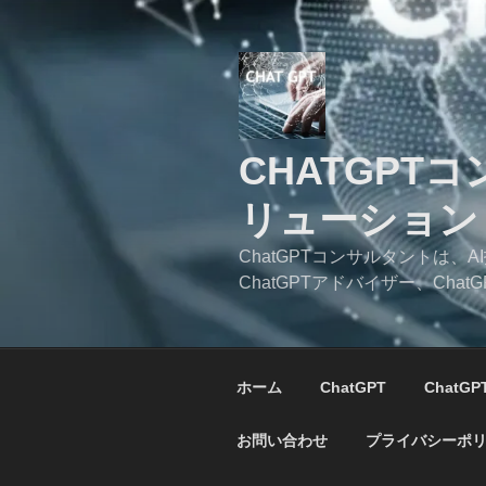
コ
ン
テ
ン
ツ
へ
CHATGPT
ス
キ
リューション
ッ
プ
ChatGPTコンサルタントは
ChatGPTアドバイザー、C
ホーム
ChatGPT
ChatG
お問い合わせ
プライバシーポ