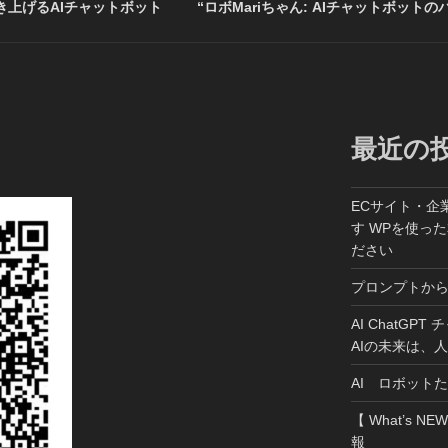
上げるAIチャットボット
“ロボMariちゃん: AIチャットボットの
最近の
ECサイト・企
す WPを使っ
ださい
プロンプトか
AI ChatGP
AIの未来は、
AI ロボット
【 What’s NE
報