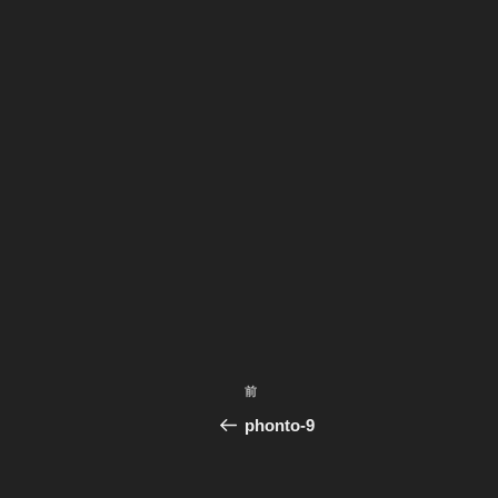
投
前
前
稿
の
phonto-9
投
ナ
稿