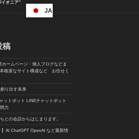
パイオニア”
JA
投稿
業ホームページ・個人ブログなどま
た本格派なサイト構成など お任せく
ら創り出す未来
T チャットボット LINEチャットボット
人間力
たちとの会話からはじまります。
W 】AI ChatGPT OpenAI など最新情