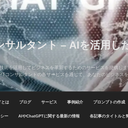
コンサルタント – AIを活用
、AI技術を活用してビジネスを革新するためのサービスを提供し
hatGPTコンサルタントの各サービスを通じて、あなたのビジネ
PTとは
ブログ
サービス
事例紹介
プロンプトの作成
リシー
AIやChatGPTに関する最新の情報
各記事のタイトルと