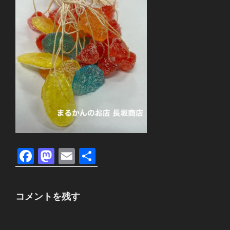
F
M
E
共
a
a
m
有
c
st
ail
コメントを残す
e
o
b
d