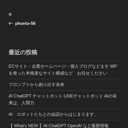
投
前
前
稿
の
phonto-56
ナ
投
ビ
稿
ゲ
ー
最近の投稿
シ
ECサイト・企業ホームページ・個人ブログなどます WP
ョ
を使った本格派なサイト構成など お任せください
ン
プロンプトから創り出す未来
AI ChatGPT チャットボット LINEチャットボット AIの未
来は、人間力
AI ロボットたちとの会話からはじまります。
【 What’s NEW 】AI ChatGPT OpenAI など最新情報