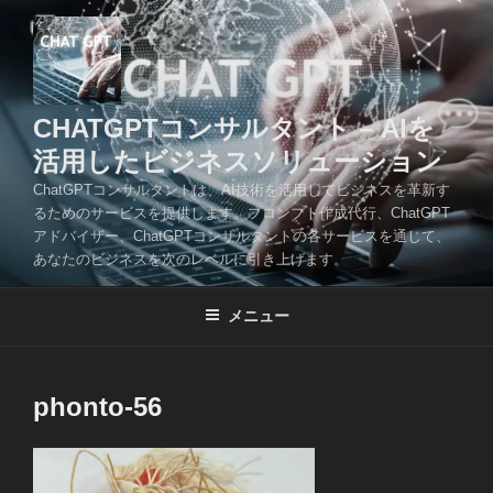
コ
ン
テ
ン
ツ
CHATGPTコンサルタント – AIを
へ
活用したビジネスソリューション
ス
ChatGPTコンサルタントは、AI技術を活用してビジネスを革新す
キ
るためのサービスを提供します。プロンプト作成代行、ChatGPT
ッ
アドバイザー、ChatGPTコンサルタントの各サービスを通じて、
プ
あなたのビジネスを次のレベルに引き上げます。
メニュー
phonto-56