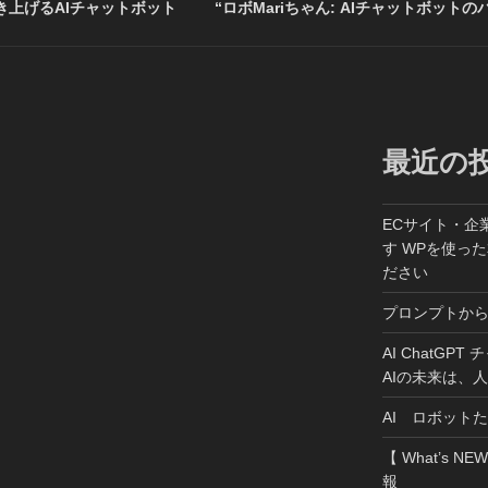
上げるAIチャットボット
“ロボMariちゃん: AIチャットボットの
最近の
ECサイト・企
す WPを使っ
ださい
プロンプトか
AI ChatGP
AIの未来は、
AI ロボット
【 What’s NE
報