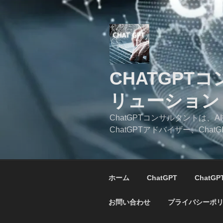
コ
ン
テ
ン
ツ
へ
CHATGPT
ス
キ
リューション
ッ
プ
ChatGPTコンサルタントは
ChatGPTアドバイザー、C
ホーム
ChatGPT
ChatG
お問い合わせ
プライバシーポ