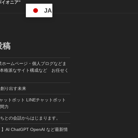
パイオニア”
JA
投稿
業ホームページ・個人ブログなどま
た本格派なサイト構成など お任せく
ら創り出す未来
T チャットボット LINEチャットボット
人間力
たちとの会話からはじまります。
W 】AI ChatGPT OpenAI など最新情