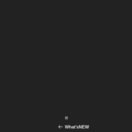
投
前
前
稿
の
What’sNEW