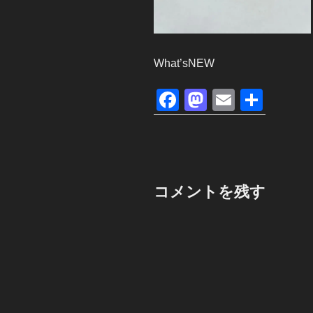
What’sNEW
F
M
E
共
a
a
m
有
c
st
ail
e
o
b
d
コメントを残す
o
o
o
n
k