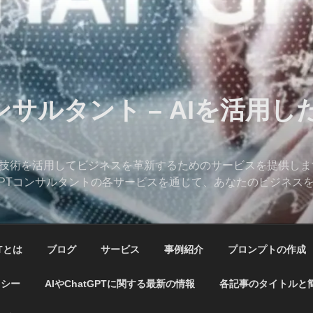
コンサルタント – AIを活用
、AI技術を活用してビジネスを革新するためのサービスを提供し
hatGPTコンサルタントの各サービスを通じて、あなたのビジネ
PTとは
ブログ
サービス
事例紹介
プロンプトの作成
リシー
AIやChatGPTに関する最新の情報
各記事のタイトルと