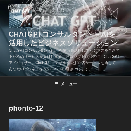
コ
ン
テ
ン
ツ
CHATGPTコンサルタント – AIを
へ
活用したビジネスソリューション
ス
ChatGPTコンサルタントは、AI技術を活用してビジネスを革新す
キ
るためのサービスを提供します。プロンプト作成代行、ChatGPT
ッ
アドバイザー、ChatGPTコンサルタントの各サービスを通じて、
プ
あなたのビジネスを次のレベルに引き上げます。
メニュー
phonto-12