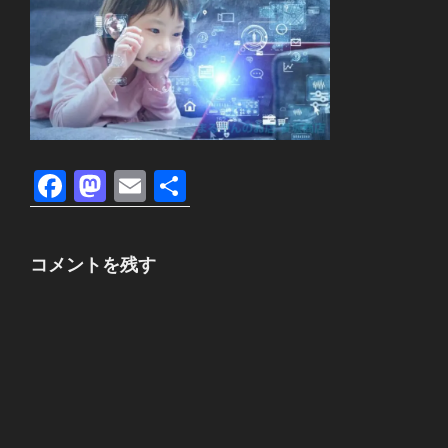
F
M
E
共
a
a
m
有
c
st
ail
コメントを残す
e
o
b
d
o
o
o
n
k