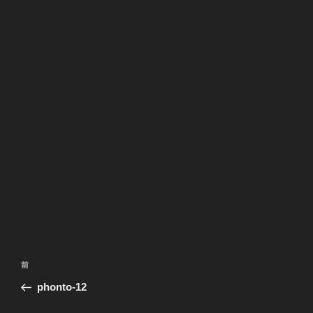
投
前
前
稿
の
phonto-12
ナ
投