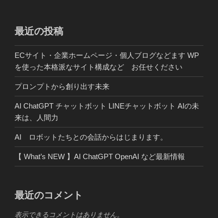
ビ
稿
ゲ
ー
最近の投稿
シ
ECサイト・企業ホームページ・個人ブログなどます WP
ョ
を使った本格派なサイト構成など お任せください
ン
プロンプトから創り出す未来
AI ChatGPT チャットボット LINEチャットボット AIの未
来は、人間力
AI ロボットたちとの会話からはじまります。
【 What’s NEW 】AI ChatGPT OpenAI など最新情報
最近のコメント
表示できるコメントはありません。