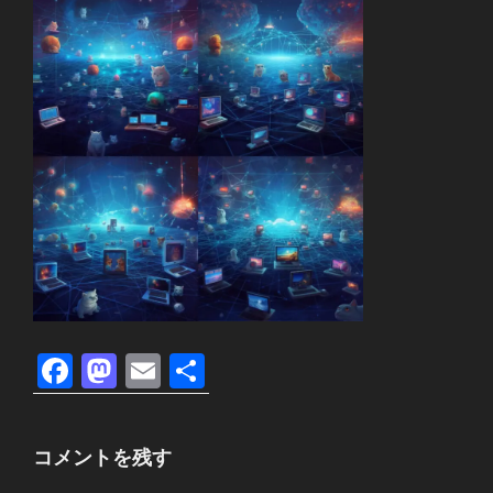
F
M
E
共
a
a
m
有
c
st
ail
コメントを残す
e
o