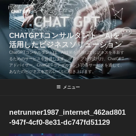
コ
ン
テ
ン
ツ
CHATGPTコンサルタント – AIを
へ
活用したビジネスソリューション
ス
ChatGPTコンサルタントは、AI技術を活用してビジネスを革新す
キ
るためのサービスを提供します。プロンプト作成代行、ChatGPT
ッ
アドバイザー、ChatGPTコンサルタントの各サービスを通じて、
プ
あなたのビジネスを次のレベルに引き上げます。
メニュー
netrunner1987_internet_462ad801
-947f-4cf0-8e31-dc747fd51129