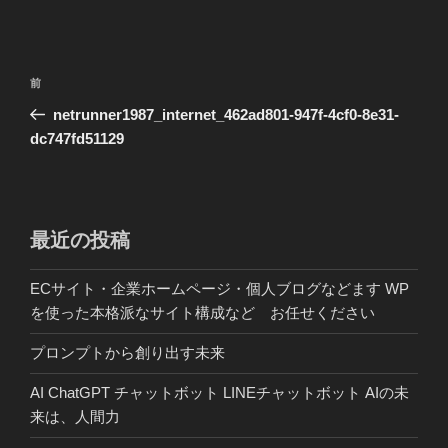
投
前
前
稿
の
netrunner1987_internet_462ad801-947f-4cf0-8e31-
ナ
投
dc747fd51129
ビ
稿
ゲ
ー
シ
最近の投稿
ョ
ECサイト・企業ホームページ・個人ブログなどます WP
ン
を使った本格派なサイト構成など お任せください
プロンプトから創り出す未来
AI ChatGPT チャットボット LINEチャットボット AIの未
来は、人間力