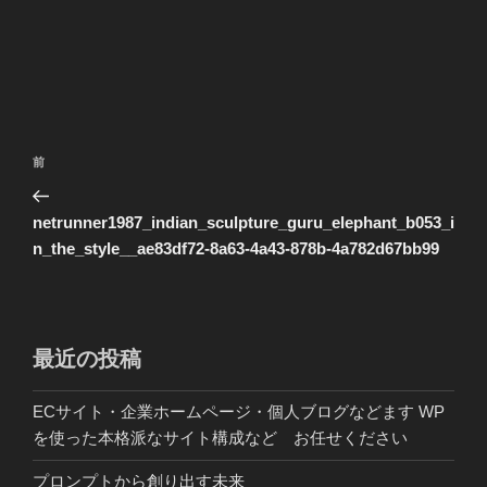
投
前
前
稿
の
ナ
投
netrunner1987_indian_sculpture_guru_elephant_b053_i
ビ
稿
n_the_style__ae83df72-8a63-4a43-878b-4a782d67bb99
ゲ
ー
シ
最近の投稿
ョ
ン
ECサイト・企業ホームページ・個人ブログなどます WP
を使った本格派なサイト構成など お任せください
プロンプトから創り出す未来