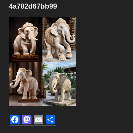
4a782d67bb99
F
M
E
共
a
a
m
有