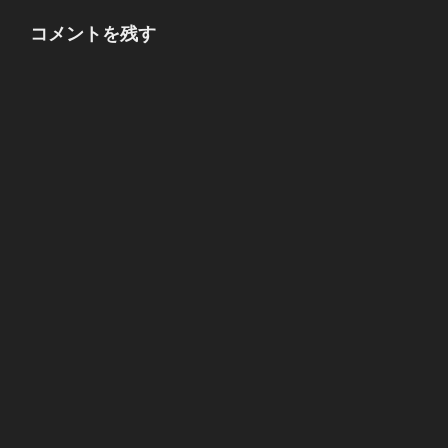
c
st
ail
コメントを残す
e
o
b
d
o
o
o
n
k