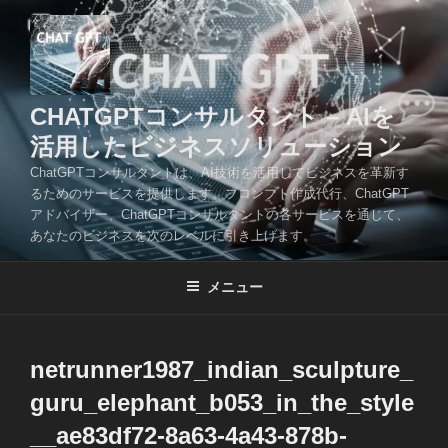
コ
ン
テ
ン
ツ
CHATGPTコンサルタント – AIを
へ
活用したビジネスソリューション
ス
ChatGPTコンサルタントは、AI技術を活用してビジネスを革新す
キ
るためのサービスを提供します。プロンプト作成代行、ChatGPT
ッ
アドバイザー、ChatGPTコンサルタントの各サービスを通じて、
プ
あなたのビジネスを次のレベルに引き上げます。
メニュー
netrunner1987_indian_sculpture_
guru_elephant_b053_in_the_style
__ae83df72-8a63-4a43-878b-