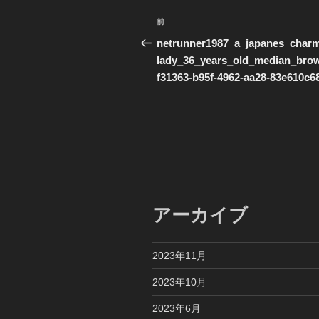
投
前
前
稿
の
netrunner1987_a_japanes_char
投
lady_36_years_old_median_bro
ナ
稿
f31363-b95f-4962-aa28-83e610c6
ビ
ゲ
ー
シ
ョ
アーカイブ
ン
2023年11月
2023年10月
2023年6月