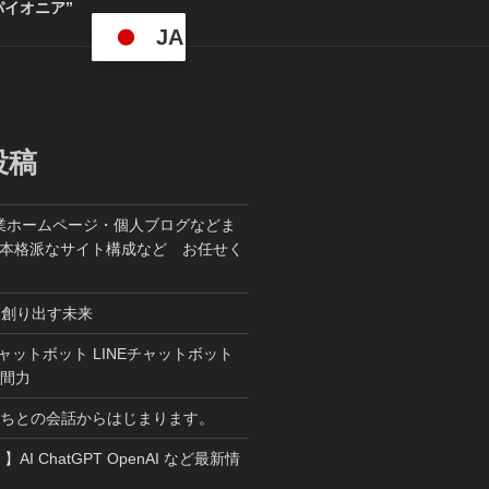
パイオニア”
JA
投稿
業ホームページ・個人ブログなどま
た本格派なサイト構成など お任せく
ら創り出す未来
T チャットボット LINEチャットボット
人間力
たちとの会話からはじまります。
W 】AI ChatGPT OpenAI など最新情