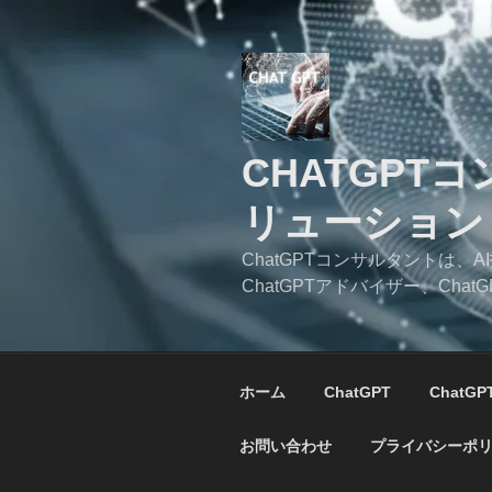
コ
ン
テ
ン
ツ
へ
CHATGPT
ス
キ
リューション
ッ
プ
ChatGPTコンサルタントは
ChatGPTアドバイザー、C
ホーム
ChatGPT
ChatG
お問い合わせ
プライバシーポ