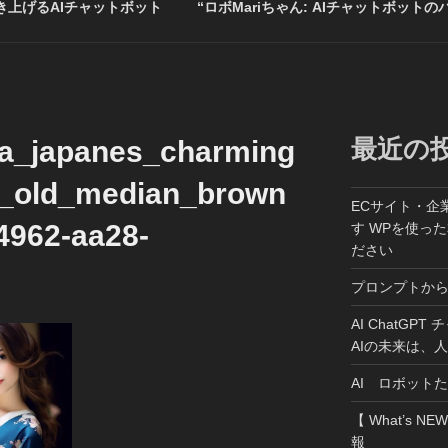
上げるAIチャットボット
“ロボMariちゃん: AIチャットボットの
最近の
_a_japanes_charming
s_old_median_brown
ECサイト・企
4962-aa28-
す WPを使っ
ださい
プロンプトか
AI ChatGP
AIの未来は、
AI ロボット
【 What’s NE
報