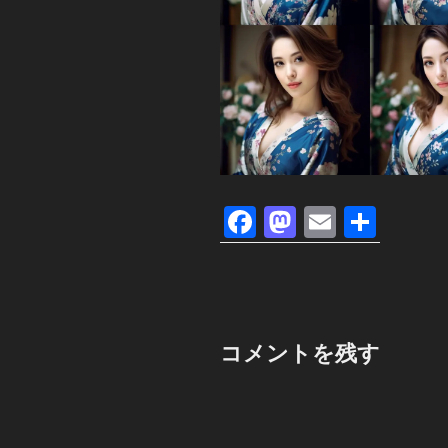
F
M
E
共
a
a
m
有
c
st
ail
e
o
b
d
コメントを残す
o
o
o
n
k