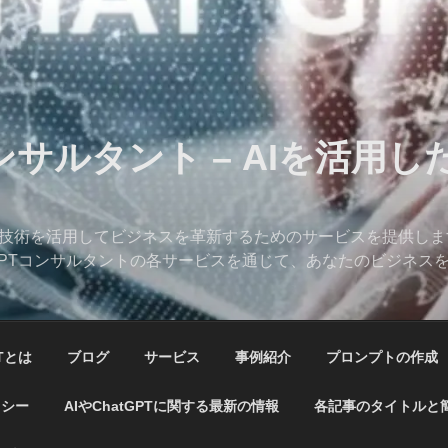
コンサルタント – AIを活用
、AI技術を活用してビジネスを革新するためのサービスを提供し
hatGPTコンサルタントの各サービスを通じて、あなたのビジネ
PTとは
ブログ
サービス
事例紹介
プロンプトの作成
リシー
AIやChatGPTに関する最新の情報
各記事のタイトルと