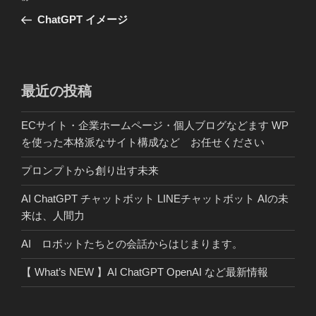
稿
の
ChatGPT イメージ
ナ
投
ビ
稿
ゲ
ー
最近の投稿
シ
ECサイト・企業ホームページ・個人ブログなどます WP
ョ
を使った本格派なサイト構成など お任せください
ン
プロンプトから創り出す未来
AI ChatGPT チャットボット LINEチャットボット AIの未
来は、人間力
AI ロボットたちとの会話からはじまります。
【 What’s NEW 】AI ChatGPT OpenAI など最新情報