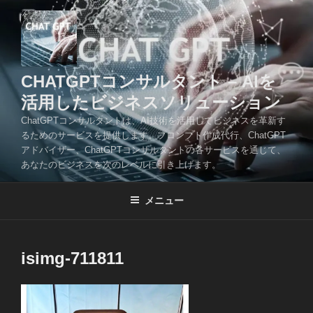
コ
ン
テ
ン
ツ
CHATGPTコンサルタント – AIを
へ
活用したビジネスソリューション
ス
ChatGPTコンサルタントは、AI技術を活用してビジネスを革新す
キ
るためのサービスを提供します。プロンプト作成代行、ChatGPT
ッ
アドバイザー、ChatGPTコンサルタントの各サービスを通じて、
プ
あなたのビジネスを次のレベルに引き上げます。
メニュー
isimg-711811