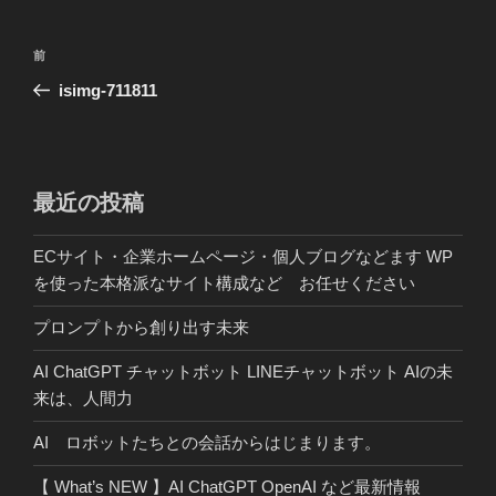
投
前
前
稿
の
isimg-711811
ナ
投
ビ
稿
ゲ
ー
最近の投稿
シ
ECサイト・企業ホームページ・個人ブログなどます WP
ョ
を使った本格派なサイト構成など お任せください
ン
プロンプトから創り出す未来
AI ChatGPT チャットボット LINEチャットボット AIの未
来は、人間力
AI ロボットたちとの会話からはじまります。
【 What’s NEW 】AI ChatGPT OpenAI など最新情報