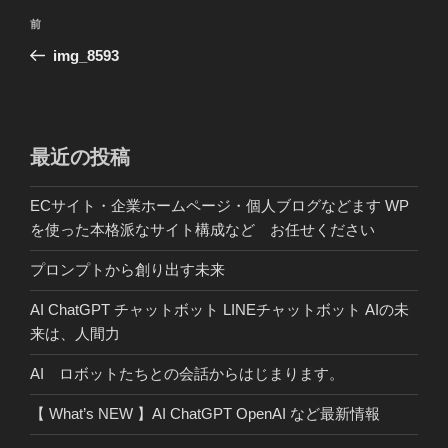
投
前
前
稿
の
img_8593
ナ
投
ビ
稿
ゲ
ー
最近の投稿
シ
ECサイト・企業ホームページ・個人ブログなどます WP
ョ
を使った本格派なサイト構成など お任せください
ン
プロンプトから創り出す未来
AI ChatGPT チャットボット LINEチャットボット AIの未
来は、人間力
AI ロボットたちとの会話からはじまります。
【 What’s NEW 】AI ChatGPT OpenAI など最新情報