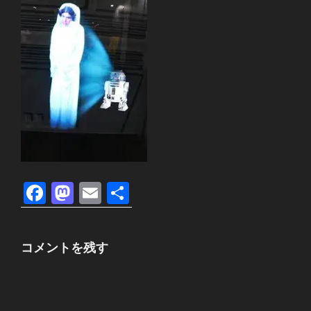
F
M
E
共
a
a
m
有
c
st
ail
コメントを残す
e
o
b
d
o
o