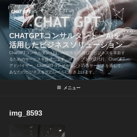
コ
ン
テ
ン
ツ
CHATGPTコンサルタント – AIを
へ
活用したビジネスソリューション
ス
ChatGPTコンサルタントは、AI技術を活用してビジネスを革新す
キ
るためのサービスを提供します。プロンプト作成代行、ChatGPT
ッ
アドバイザー、ChatGPTコンサルタントの各サービスを通じて、
プ
あなたのビジネスを次のレベルに引き上げます。
メニュー
img_8593