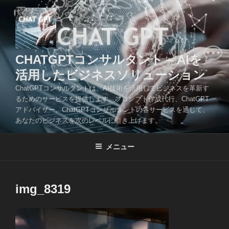
コ
ン
テ
ン
ツ
CHATGPTコンサルタント – AIを
へ
活用したビジネスソリューション
ス
ChatGPTコンサルタントは、AI技術を活用してビジネスを革新す
キ
るためのサービスを提供します。プロンプト作成代行、ChatGPT
ッ
アドバイザー、ChatGPTコンサルタントの各サービスを通じて、
プ
あなたのビジネスを次のレベルに引き上げます。
メニュー
img_8319