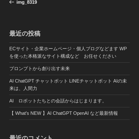
の
img_8319
ナ
投
ビ
稿
ゲ
ー
最近の投稿
シ
ECサイト・企業ホームページ・個人ブログなどます WP
ョ
を使った本格派なサイト構成など お任せください
ン
プロンプトから創り出す未来
AI ChatGPT チャットボット LINEチャットボット AIの未
来は、人間力
AI ロボットたちとの会話からはじまります。
【 What’s NEW 】AI ChatGPT OpenAI など最新情報
最近のコメント