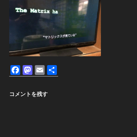
F
M
E
共
a
a
m
有
c
st
ail
コメントを残す
e
o
b
d
o
o
o
n