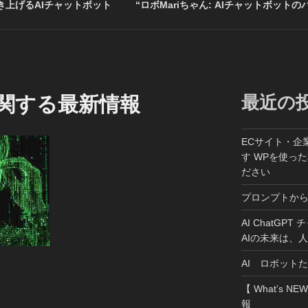
上げるAIチャットボット
“ロボMariちゃん: AIチャットボットの
最近の
Iに関する最新情報
ECサイト・企
す WPを使っ
ださい
プロンプトか
AI ChatGP
AIの未来は、
AI ロボット
【 What’s NE
報