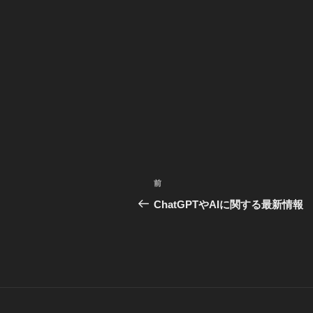
投
前
前
稿
の
ChatGPTやAIに関する最新情報
投
ナ
稿
ビ
ゲ
ー