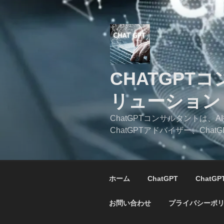
コ
ン
テ
ン
ツ
へ
CHATGPT
ス
キ
リューション
ッ
プ
ChatGPTコンサルタントは
ChatGPTアドバイザー、C
ホーム
ChatGPT
ChatG
お問い合わせ
プライバシーポ