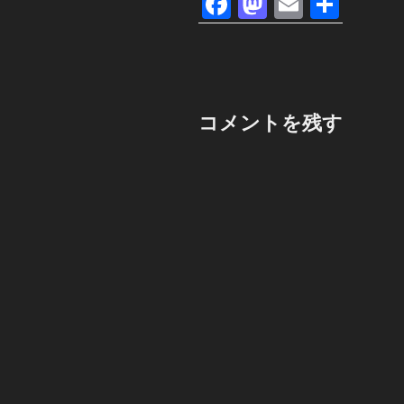
F
M
E
共
a
a
m
有
c
st
ail
e
o
b
d
コメントを残す
o
o
o
n
k