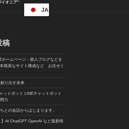
パイオニア”
JA
投稿
業ホームページ・個人ブログなどま
た本格派なサイト構成など お任せく
ら創り出す未来
T チャットボット LINEチャットボット
人間力
たちとの会話からはじまります。
W 】AI ChatGPT OpenAI など最新情