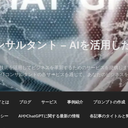
コンサルタント – AIを活用
、AI技術を活用してビジネスを革新するためのサービスを提供し
hatGPTコンサルタントの各サービスを通じて、あなたのビジネ
PTとは
ブログ
サービス
事例紹介
プロンプトの作成
リシー
AIやChatGPTに関する最新の情報
各記事のタイトルと