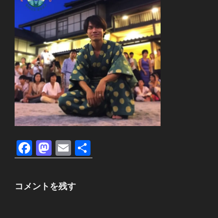
F
M
E
共
a
a
m
有
c
st
ail
コメントを残す
e
o
b
d