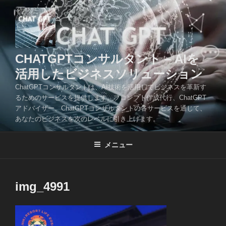
コ
ン
テ
ン
ツ
CHATGPTコンサルタント – AIを
へ
活用したビジネスソリューション
ス
ChatGPTコンサルタントは、AI技術を活用してビジネスを革新す
キ
るためのサービスを提供します。プロンプト作成代行、ChatGPT
ッ
アドバイザー、ChatGPTコンサルタントの各サービスを通じて、
プ
あなたのビジネスを次のレベルに引き上げます。
メニュー
img_4991