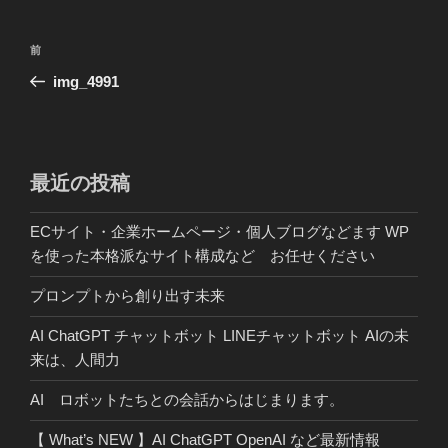
投
前
前
稿
の
img_4991
ナ
投
ビ
稿
ゲ
ー
最近の投稿
シ
ECサイト・企業ホームページ・個人ブログなどます WP
ョ
を使った本格派なサイト構成など お任せください
ン
プロンプトから創り出す未来
AI ChatGPT チャットボット LINEチャットボット AIの未
来は、人間力
AI ロボットたちとの会話からはじまります。
【 What’s NEW 】AI ChatGPT OpenAI など最新情報