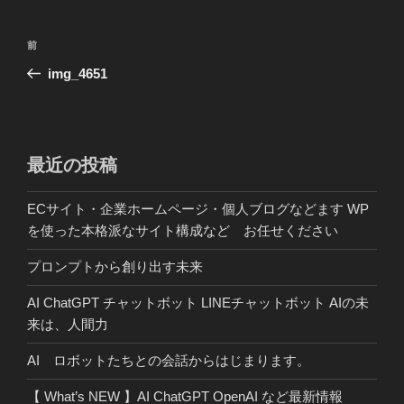
投
前
前
稿
の
img_4651
ナ
投
ビ
稿
ゲ
ー
最近の投稿
シ
ECサイト・企業ホームページ・個人ブログなどます WP
ョ
を使った本格派なサイト構成など お任せください
ン
プロンプトから創り出す未来
AI ChatGPT チャットボット LINEチャットボット AIの未
来は、人間力
AI ロボットたちとの会話からはじまります。
【 What’s NEW 】AI ChatGPT OpenAI など最新情報