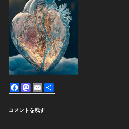
F
M
E
共
a
a
m
有
c
st
ail
コメントを残す
e
o
b
d