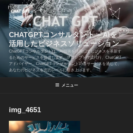
コ
ン
テ
ン
ツ
CHATGPTコンサルタント – AIを
へ
活用したビジネスソリューション
ス
ChatGPTコンサルタントは、AI技術を活用してビジネスを革新す
キ
るためのサービスを提供します。プロンプト作成代行、ChatGPT
ッ
アドバイザー、ChatGPTコンサルタントの各サービスを通じて、
プ
あなたのビジネスを次のレベルに引き上げます。
メニュー
img_4651