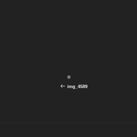
投
前
前
稿
の
img_4589
投
ナ
稿
ビ
ゲ
ー