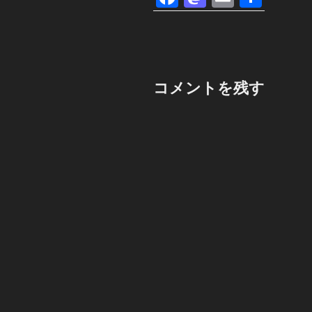
a
a
m
有
c
st
ail
e
o
b
d
コメントを残す
o
o
o
n
k