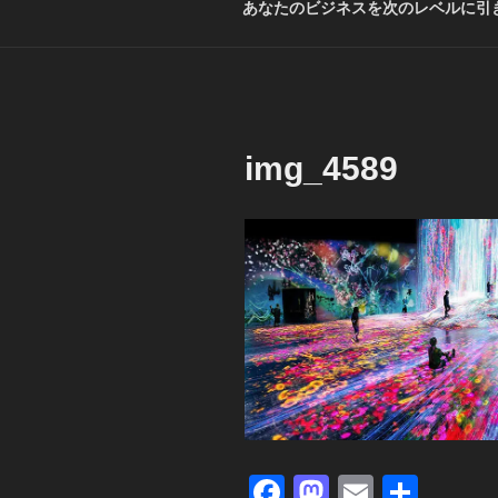
あなたのビジネスを次のレベルに引き
img_4589
F
M
E
共