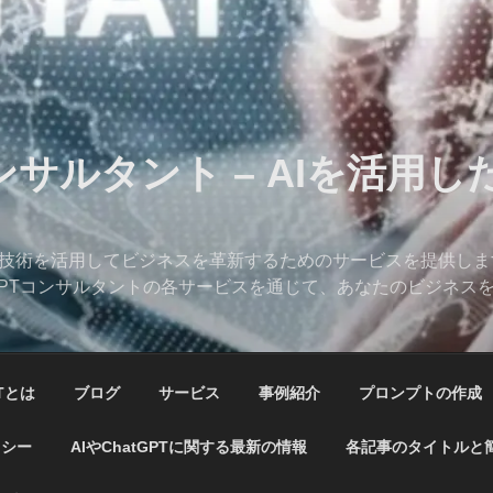
コンサルタント – AIを活用
、AI技術を活用してビジネスを革新するためのサービスを提供し
hatGPTコンサルタントの各サービスを通じて、あなたのビジネ
PTとは
ブログ
サービス
事例紹介
プロンプトの作成
リシー
AIやChatGPTに関する最新の情報
各記事のタイトルと