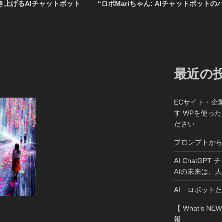
上げるAIチャットボット
“ロボMariちゃん: AIチャットボットの
最近の
ECサイト・企
す WPを使っ
ださい
プロンプトか
AI ChatGP
AIの未来は、
AI ロボット
【 What’s NE
報