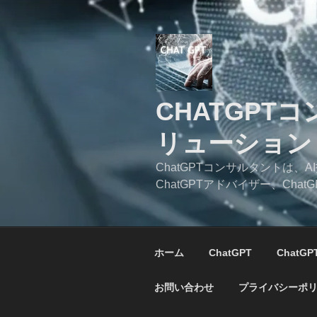
コ
ン
テ
ン
ツ
へ
CHATGPT
ス
キ
リューション
ッ
プ
ChatGPTコンサルタントは
ChatGPTアドバイザー、C
ホーム
ChatGPT
ChatG
お問い合わせ
プライバシーポ