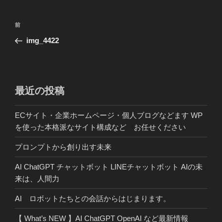
投
前
前
稿
の
img_4422
ナ
投
ビ
稿
ゲ
ー
最近の投稿
シ
ECサイト・企業ホームページ・個人ブログなどます WP
ョ
を使った本格派なサイト構成など お任せください
ン
プロンプトから創り出す未来
AI ChatGPT チャットボット LINEチャットボット AIの未
来は、人間力
AI ロボットたちとの会話からはじまります。
【 What’s NEW 】AI ChatGPT OpenAI など最新情報