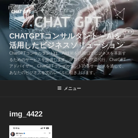
コ
ン
テ
ン
ツ
CHATGPTコンサルタント – AIを
へ
活用したビジネスソリューション
ス
ChatGPTコンサルタントは、AI技術を活用してビジネスを革新す
キ
るためのサービスを提供します。プロンプト作成代行、ChatGPT
ッ
アドバイザー、ChatGPTコンサルタントの各サービスを通じて、
プ
あなたのビジネスを次のレベルに引き上げます。
メニュー
img_4422