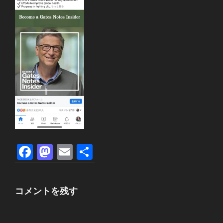
F
M
E
共
a
a
m
有
c
st
ail
コメントを残す
e
o
b
d