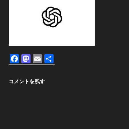
F
M
E
共
a
a
m
有
c
st
ail
コメントを残す
e
o
b
d
o
o
o
n
k