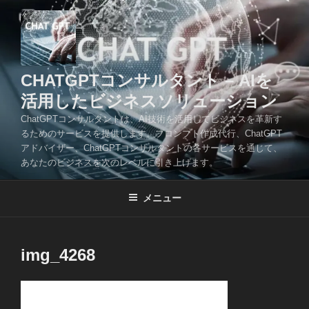
コ
ン
テ
ン
ツ
CHATGPTコンサルタント – AIを
へ
活用したビジネスソリューション
ス
ChatGPTコンサルタントは、AI技術を活用してビジネスを革新す
キ
るためのサービスを提供します。プロンプト作成代行、ChatGPT
ッ
アドバイザー、ChatGPTコンサルタントの各サービスを通じて、
プ
あなたのビジネスを次のレベルに引き上げます。
メニュー
img_4268