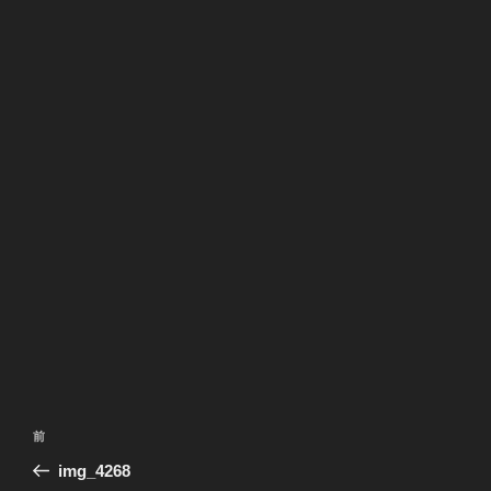
投
前
前
稿
の
img_4268
ナ
投