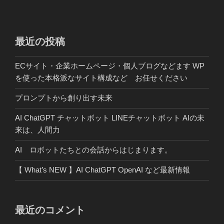
ビ
稿
ゲ
ー
最近の投稿
シ
ECサイト・企業ホームページ・個人ブログなどます WP
ョ
を使った本格派なサイト構成など お任せください
ン
プロンプトから創り出す未来
AI ChatGPT チャットボット LINEチャットボット AIの未
来は、人間力
AI ロボットたちとの会話からはじまります。
【 What’s NEW 】AI ChatGPT OpenAI など最新情報
最近のコメント