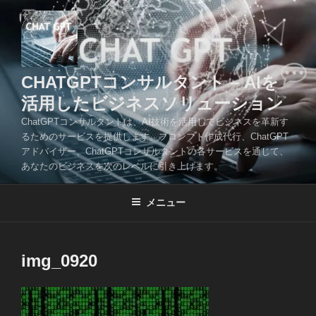
コ
ン
テ
ン
ツ
CHATGPTコンサルタント – AIを
へ
活用したビジネスソリューション
ス
ChatGPTコンサルタントは、AI技術を活用してビジネスを革新す
キ
るためのサービスを提供します。プロンプト作成代行、ChatGPT
ッ
アドバイザー、ChatGPTコンサルタントの各サービスを通じて、
プ
あなたのビジネスを次のレベルに引き上げます。
メニュー
img_0920