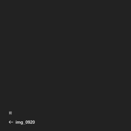
投
前
前
稿
の
img_0920
ナ
投