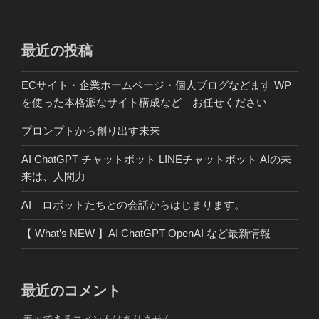
ビ
稿
ゲ
ー
最近の投稿
シ
ECサイト・企業ホームページ・個人ブログなどます WP
ョ
を使った本格派なサイト構成など お任せください
ン
プロンプトから創り出す未来
AI ChatGPT チャットボット LINEチャットボット AIの未
来は、人間力
AI ロボットたちとの会話からはじまります。
【 What’s NEW 】AI ChatGPT OpenAI など最新情報
最近のコメント
表示できるコメントはありません。