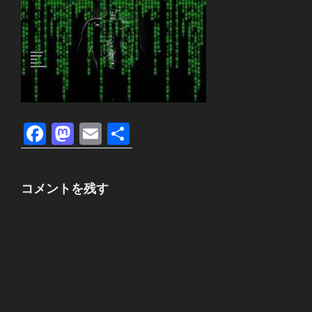
F
M
E
共
a
a
m
有
c
st
ail
コメントを残す
e
o
b
d
o
o
o
n
k