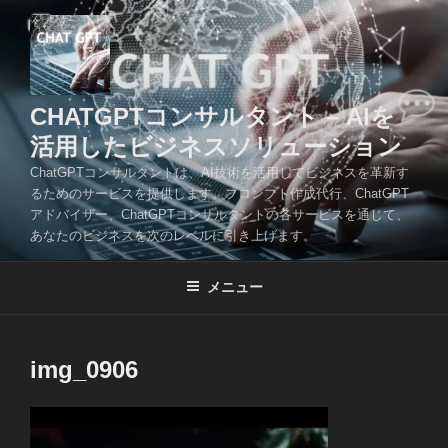
コ
ン
テ
ン
ツ
CHATGPTコンサルタント – AIを
へ
活用したビジネスソリューション
ス
ChatGPTコンサルタントは、AI技術を活用してビジネスを革新す
キ
るためのサービスを提供します。プロンプト作成代行、ChatGPT
ッ
アドバイザー、ChatGPTコンサルタントの各サービスを通じて、
プ
あなたのビジネスを次のレベルに引き上げます。
メニュー
img_0906