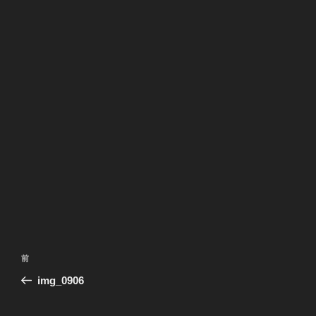
投
前
前
稿
の
img_0906
ナ
投
ビ
稿