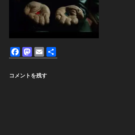
F
M
E
共
a
a
m
有
c
st
ail
コメントを残す
e
o
b
d
o
o
o
n
k