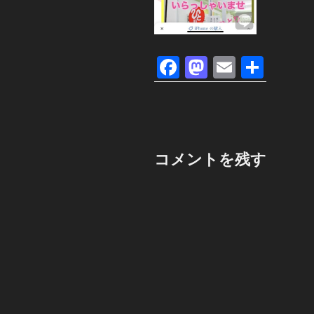
F
M
E
共
a
a
m
有
c
st
ail
e
o
b
d
コメントを残す
o
o
o
n
k