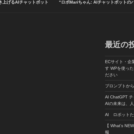
上げるAIチャットボット
“ロボMariちゃん: AIチャットボットの
最近の
ECサイト・企
す WPを使っ
ださい
プロンプトか
AI ChatGP
AIの未来は、
AI ロボット
【 What’s NE
報