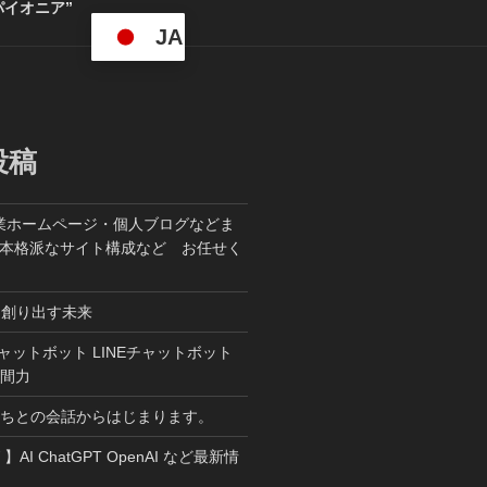
パイオニア”
JA
投稿
業ホームページ・個人ブログなどま
た本格派なサイト構成など お任せく
ら創り出す未来
T チャットボット LINEチャットボット
人間力
たちとの会話からはじまります。
W 】AI ChatGPT OpenAI など最新情