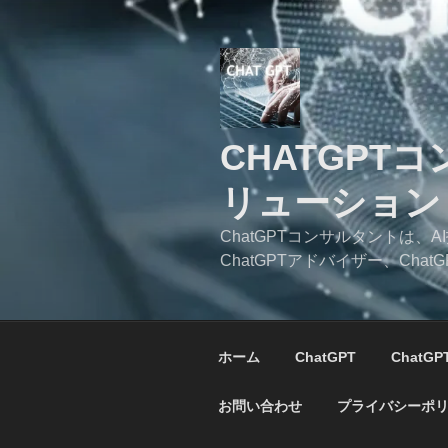
コ
ン
テ
ン
ツ
へ
CHATGPT
ス
キ
リューション
ッ
プ
ChatGPTコンサルタントは
ChatGPTアドバイザー、C
ホーム
ChatGPT
ChatG
お問い合わせ
プライバシーポ