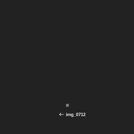
投
前
前
稿
の
img_0712
投
ナ
稿