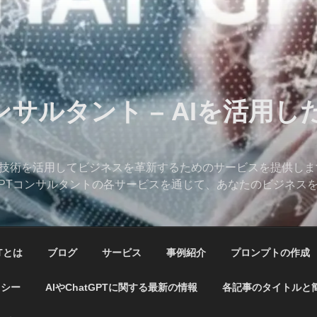
コンサルタント – AIを活用
、AI技術を活用してビジネスを革新するためのサービスを提供し
hatGPTコンサルタントの各サービスを通じて、あなたのビジネ
PTとは
ブログ
サービス
事例紹介
プロンプトの作成
リシー
AIやChatGPTに関する最新の情報
各記事のタイトルと