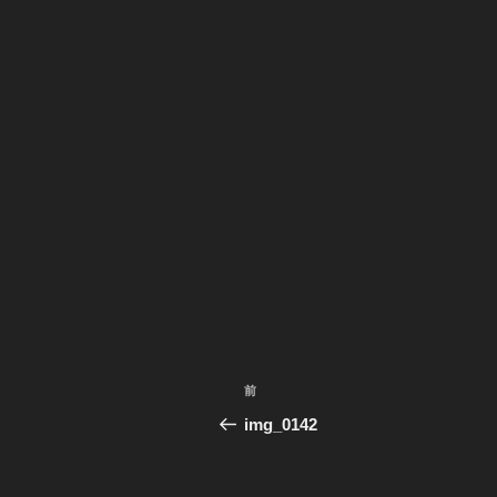
投
前
前
稿
の
img_0142
投
ナ
稿