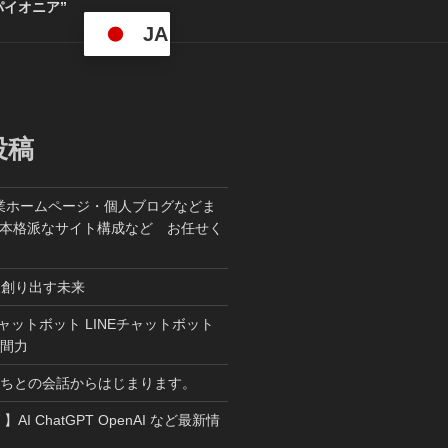
パイオニア”
JA
投稿
業ホームページ・個人ブログなどま
た本格派なサイト構成など お任せく
ら創り出す未来
T チャットボット LINEチャットボット
人間力
たちとの会話からはじまります。
W 】AI ChatGPT OpenAI など最新情