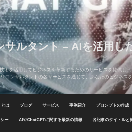
コンサルタント – AIを活用
、AI技術を活用してビジネスを革新するためのサービスを提供し
hatGPTコンサルタントの各サービスを通じて、あなたのビジネ
PTとは
ブログ
サービス
事例紹介
プロンプトの作成
リシー
AIやChatGPTに関する最新の情報
各記事のタイトルと