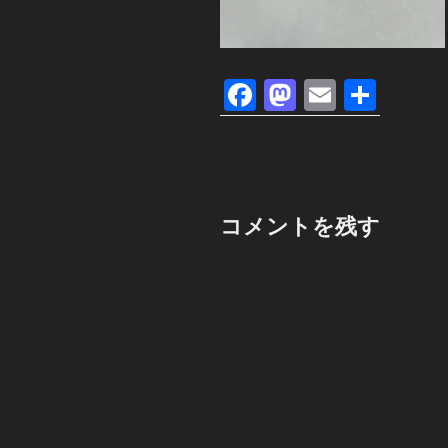
F
M
E
共
a
a
m
有
c
st
ail
e
o
b
d
コメントを残す
o
o
o
n
k