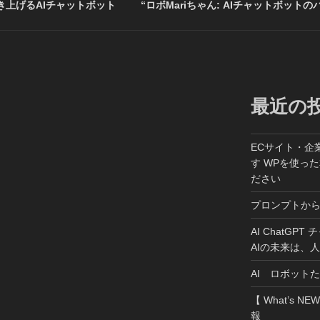
上げるAIチャットボット
“ロボMariちゃん: AIチャットボットの
最近の
ECサイト・企
す WPを使っ
ださい
プロンプトか
AI ChatGP
AIの未来は、
AI ロボット
【 What’s NE
報