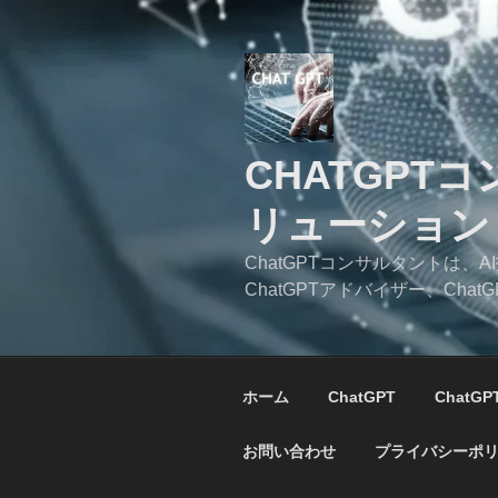
コ
ン
テ
ン
ツ
へ
CHATGPT
ス
キ
リューション
ッ
プ
ChatGPTコンサルタントは
ChatGPTアドバイザー、C
ホーム
ChatGPT
ChatG
お問い合わせ
プライバシーポ