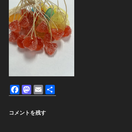
F
M
E
共
a
a
m
有
c
st
ail
コメントを残す
e
o
b
d