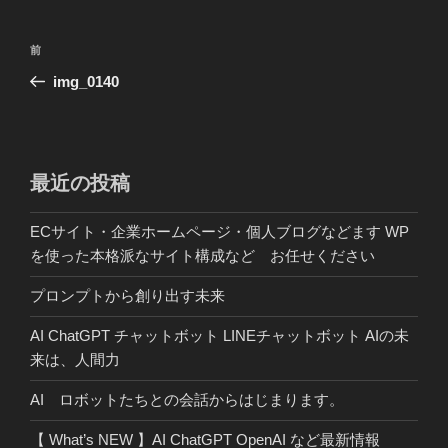
投
前
前
稿
の
img_0140
ナ
投
ビ
稿
ゲ
ー
最近の投稿
シ
ECサイト・企業ホームページ・個人ブログなどます WP
ョ
を使った本格派なサイト構成など お任せください
ン
プロンプトから創り出す未来
AI ChatGPT チャットボット LINEチャットボット AIの未
来は、人間力
AI ロボットたちとの会話からはじまります。
【 What’s NEW 】AI ChatGPT OpenAI など最新情報