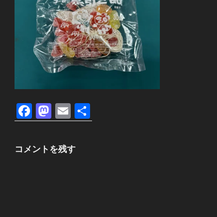
F
M
E
共
a
a
m
有
c
st
ail
コメントを残す
e
o
b
d
o
o
o
n