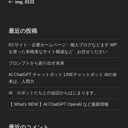
の
img_0133
ナ
投
ビ
稿
ゲ
ー
最近の投稿
シ
ECサイト・企業ホームページ・個人ブログなどます WP
ョ
を使った本格派なサイト構成など お任せください
ン
プロンプトから創り出す未来
AI ChatGPT チャットボット LINEチャットボット AIの未
来は、人間力
AI ロボットたちとの会話からはじまります。
【 What’s NEW 】AI ChatGPT OpenAI など最新情報
最近のコメント