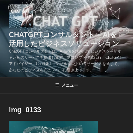
コ
ン
テ
ン
ツ
CHATGPTコンサルタント – AIを
へ
活用したビジネスソリューション
ス
ChatGPTコンサルタントは、AI技術を活用してビジネスを革新す
キ
るためのサービスを提供します。プロンプト作成代行、ChatGPT
ッ
アドバイザー、ChatGPTコンサルタントの各サービスを通じて、
プ
あなたのビジネスを次のレベルに引き上げます。
メニュー
img_0133