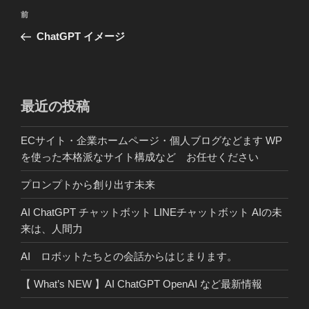
投
前
前
稿
の
ChatGPT イメージ
ナ
投
ビ
稿
ゲ
ー
最近の投稿
シ
ECサイト・企業ホームページ・個人ブログなどます WP
ョ
を使った本格派なサイト構成など お任せください
ン
プロンプトから創り出す未来
AI ChatGPT チャットボット LINEチャットボット AIの未
来は、人間力
AI ロボットたちとの会話からはじまります。
【 What’s NEW 】AI ChatGPT OpenAI など最新情報