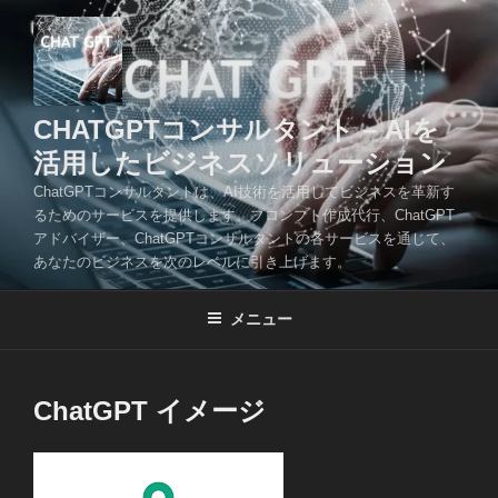
コ
ン
テ
ン
ツ
CHATGPTコンサルタント – AIを
へ
活用したビジネスソリューション
ス
ChatGPTコンサルタントは、AI技術を活用してビジネスを革新す
キ
るためのサービスを提供します。プロンプト作成代行、ChatGPT
ッ
アドバイザー、ChatGPTコンサルタントの各サービスを通じて、
プ
あなたのビジネスを次のレベルに引き上げます。
メニュー
ChatGPT イメージ