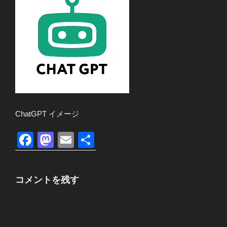
ChatGPT イメージ
F
M
E
共
a
a
m
有
c
st
ail
コメントを残す
e
o
b
d
o
o