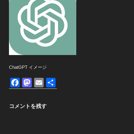
ChatGPT イメージ
F
M
E
共
a
a
m
有
c
st
ail
コメントを残す
e
o
b
d
o
o