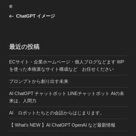
投
前
前
稿
の
ChatGPT イメージ
ナ
投
ビ
稿
ゲ
ー
最近の投稿
シ
ECサイト・企業ホームページ・個人ブログなどます WP
ョ
を使った本格派なサイト構成など お任せください
ン
プロンプトから創り出す未来
AI ChatGPT チャットボット LINEチャットボット AIの未
来は、人間力
AI ロボットたちとの会話からはじまります。
【 What’s NEW 】AI ChatGPT OpenAI など最新情報