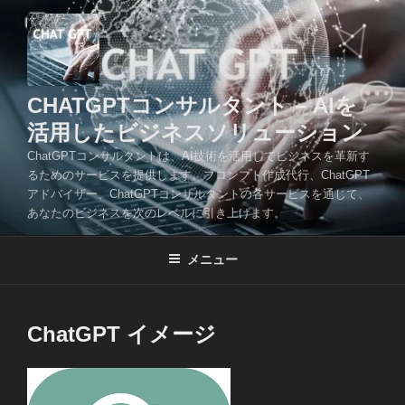
コ
ン
テ
ン
ツ
CHATGPTコンサルタント – AIを
へ
活用したビジネスソリューション
ス
ChatGPTコンサルタントは、AI技術を活用してビジネスを革新す
キ
るためのサービスを提供します。プロンプト作成代行、ChatGPT
ッ
アドバイザー、ChatGPTコンサルタントの各サービスを通じて、
プ
あなたのビジネスを次のレベルに引き上げます。
メニュー
ChatGPT イメージ