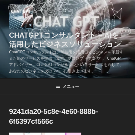
コ
ン
テ
ン
ツ
CHATGPTコンサルタント – AIを
へ
活用したビジネスソリューション
ス
ChatGPTコンサルタントは、AI技術を活用してビジネスを革新す
キ
るためのサービスを提供します。プロンプト作成代行、ChatGPT
ッ
アドバイザー、ChatGPTコンサルタントの各サービスを通じて、
プ
あなたのビジネスを次のレベルに引き上げます。
メニュー
9241da20-5c8e-4e60-888b-
6f6397cf566c