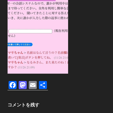
F
M
E
共
a
a
m
有
c
st
ail
コメントを残す
e
o