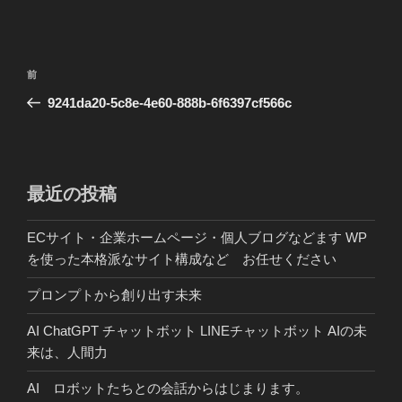
投
前
前
稿
の
9241da20-5c8e-4e60-888b-6f6397cf566c
ナ
投
ビ
稿
ゲ
ー
最近の投稿
シ
ECサイト・企業ホームページ・個人ブログなどます WP
ョ
を使った本格派なサイト構成など お任せください
ン
プロンプトから創り出す未来
AI ChatGPT チャットボット LINEチャットボット AIの未
来は、人間力
AI ロボットたちとの会話からはじまります。