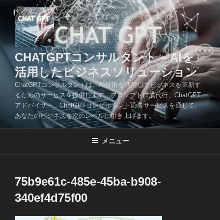
コ
ン
テ
ン
ツ
CHATGPTコンサルタント – AIを
へ
活用したビジネスソリューション
ス
ChatGPTコンサルタントは、AI技術を活用してビジネスを革新す
キ
るためのサービスを提供します。プロンプト作成代行、ChatGPT
ッ
アドバイザー、ChatGPTコンサルタントの各サービスを通じて、
プ
あなたのビジネスを次のレベルに引き上げます。
メニュー
75b9e61c-485e-45ba-b908-
340ef4d75f00