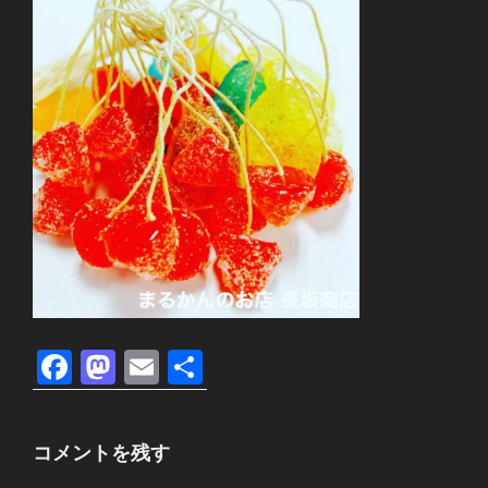
F
M
E
共
a
a
m
有
c
st
ail
コメントを残す
e
o