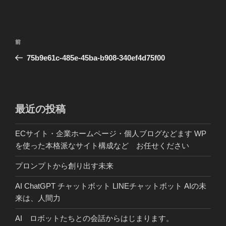
投
前
前
稿
の
75b9e61c-485e-45ba-b908-340ef4d75f00
ナ
投
ビ
稿
ゲ
ー
最近の投稿
シ
ECサイト・企業ホームページ・個人ブログなどます WP
ョ
を使った本格派なサイト構成など お任せください
ン
プロンプトから創り出す未来
AI ChatGPT チャットボット LINEチャットボット AIの未
来は、人間力
AI ロボットたちとの会話からはじまります。