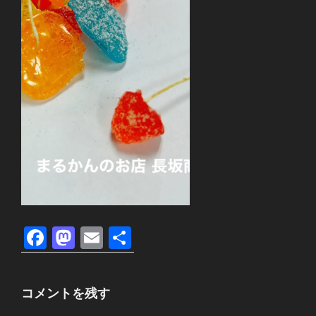
F
M
E
共
a
a
m
有
c
st
ail
コメントを残す
e
o