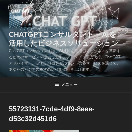
コ
ン
テ
ン
ツ
CHATGPTコンサルタント – AIを
へ
活用したビジネスソリューション
ス
ChatGPTコンサルタントは、AI技術を活用してビジネスを革新す
キ
るためのサービスを提供します。プロンプト作成代行、ChatGPT
ッ
アドバイザー、ChatGPTコンサルタントの各サービスを通じて、
プ
あなたのビジネスを次のレベルに引き上げます。
メニュー
55723131-7cde-4df9-8eee-
d53c32d451d6