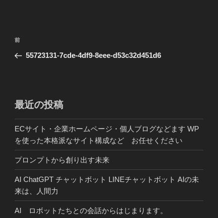
投
前
前
稿
の
55723131-7cde-4df9-8eee-d53c32d451d6
ナ
投
ビ
稿
ゲ
ー
最近の投稿
シ
ECサイト・企業ホームページ・個人ブログなどます WP
ョ
を使った本格派なサイト構成など お任せください
ン
プロンプトから創り出す未来
AI ChatGPT チャットボット LINEチャットボット AIの未
来は、人間力
AI ロボットたちとの会話からはじまります。