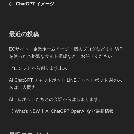
の
ChatGPT イメージ
ナ
投
ビ
稿
ゲ
ー
最近の投稿
シ
ECサイト・企業ホームページ・個人ブログなどます WP
ョ
を使った本格派なサイト構成など お任せください
ン
プロンプトから創り出す未来
AI ChatGPT チャットボット LINEチャットボット AIの未
来は、人間力
AI ロボットたちとの会話からはじまります。
【 What’s NEW 】AI ChatGPT OpenAI など最新情報