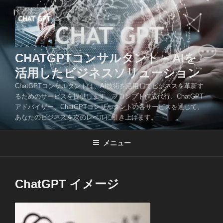
コ
ン
テ
ン
ツ
CHATGPTコンサルタント – AIを
へ
活用したビジネスソリューション
ス
ChatGPTコンサルタントは、AI技術を活用してビジネスを革新す
キ
るためのサービスを提供します。プロンプト作成代行、ChatGPT
ッ
アドバイザー、ChatGPTコンサルタントの各サービスを通じて、
プ
あなたのビジネスを次のレベルに引き上げます。
メニュー
ChatGPT イメージ