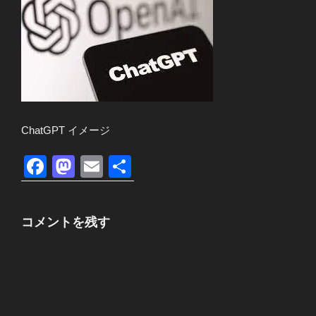
ChatGPT イメージ
F
M
E
共
a
a
m
有
c
st
ail
コメントを残す
e
o
b
d
o
o
o
n